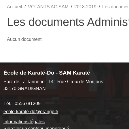
Accueil
VOTANTS AG SAM
2018-2019
Les documen
Les documents Administ
Aucun document
École de Karaté-Do - SAM Karaté
Parc de La Tannerie - 141 Rue Croix de Monjous
33170
GRADIGNAN
Tél. :
0556781209
ecole-karate-do@orange.fr
Informations légales
Signaler un contenu inapproprié