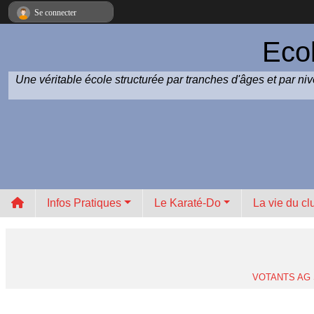
Panneau de gestion des cookies
Se connecter
Eco
Une véritable école structurée par tranches d'âges et par n
Infos Pratiques
Le Karaté-Do
La vie du cl
VOTANTS AG