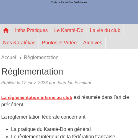
Ecole de Karaté-Do / SAM-Karaté
Panneau de gestion des cookies
Infos Pratiques
Le Karaté-Do
La vie du club
Nos Karatékas
Photos et Vidéo
Archives
Accueil
Règlementation
Règlementation
Publiée le
12 janv. 2026
par Jean-luc Escalant
est résumée dans l'article
La règlementation interne au club
précédent.
La règlementation fédérale concernant:
La pratique du Karaté-Do en général
Le règlement intérieur de la fédération française