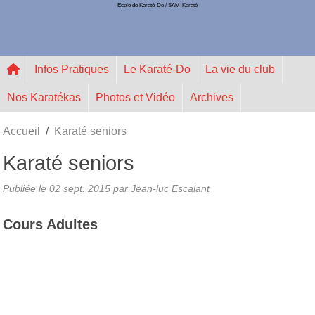
Ecole de Karaté-Do / SAM-Karaté
Panneau de gestion des cookies
Infos Pratiques
Le Karaté-Do
La vie du club
Nos Karatékas
Photos et Vidéo
Archives
Accueil
Karaté seniors
Karaté seniors
Publiée le
02 sept. 2015
par Jean-luc Escalant
Cours Adultes