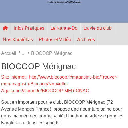
Ecole de Karaté-Do / SAM-Karaté
Panneau de gestion des cookies
Infos Pratiques
Le Karaté-Do
La vie du club
Nos Karatékas
Photos et Vidéo
Archives
Accueil
BIOCOOP Mérignac
BIOCOOP Mérignac
Site internet : http://www.biocoop.fr/magasins-bio/Trouver-
mon-magasin-Biocoop/Nouvelle-
Aquitaine2/Gironde/BIOCOOP-MERIGNAC
Soutien important pour le club, BIOCOOP Mérignac (72
Avenue Mendes France) propose une nourriture saine pour
nous maintenir en bonne santé: Une bonne adresse pour les
Karatékas et tous les sportifs !